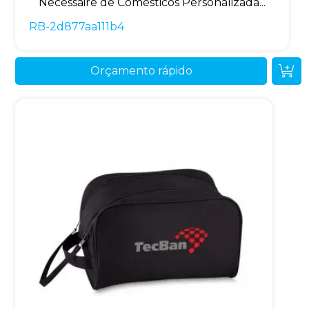
Necessaire de Comésticos Personalizada...
RB-2d877aa111b4
Orçamento rápido