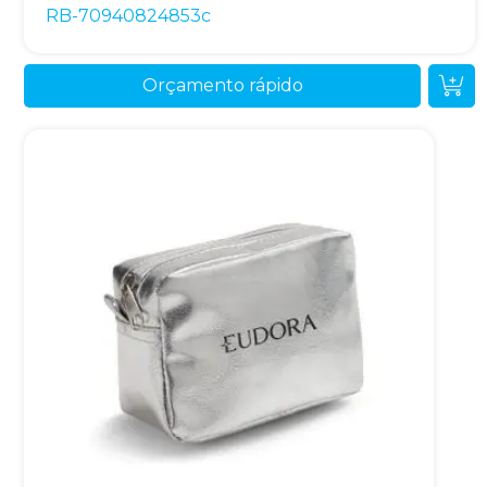
RB-70940824853c
Orçamento rápido