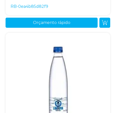
RB-0ea4b85d82f9
Orçamento rápido