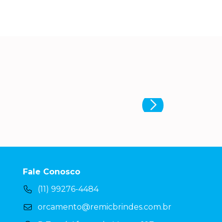
Fale Conosco
(11) 99276-4484
orcamento@remicbrindes.com.br