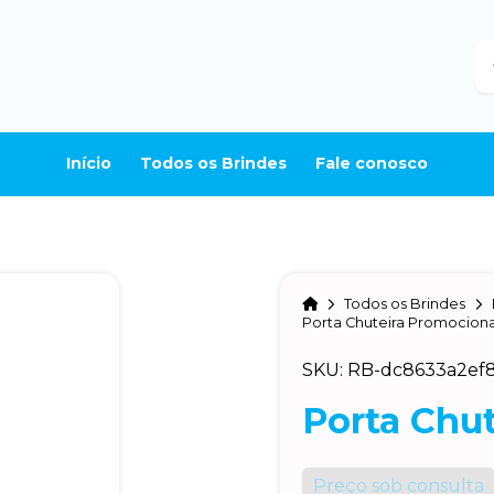
B
Início
Todos os Brindes
Fale conosco
Home
Todos os Brindes
Porta Chuteira Promociona
SKU: RB-dc8633a2ef
Porta Chu
Preço sob consulta