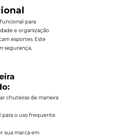
ional
funcional para
idade e organização
icam esportes. Este
om segurança,
eira
do
:
r chuteiras de maneira
al para o uso frequente.
er sua marca em