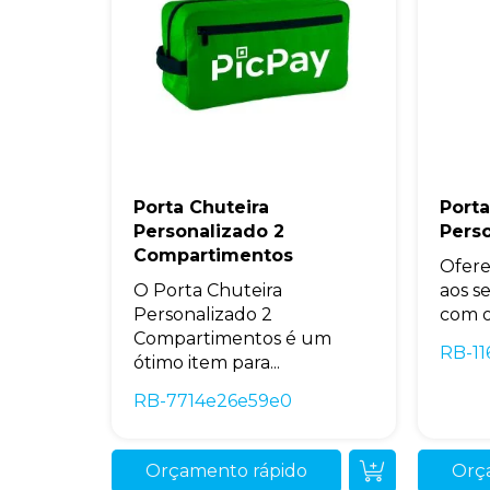
Porta Chuteira
Porta
Personalizado 2
Pers
Compartimentos
Ofere
O Porta Chuteira
aos s
Personalizado 2
com o 
Compartimentos é um
RB-1
ótimo item para...
RB-7714e26e59e0
Orçamento rápido
Orç