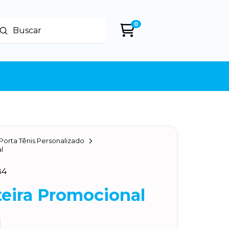
0
Enviar
uscar
Porta Tênis Personalizado
l
84
teira Promocional