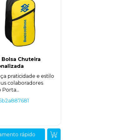
 Bolsa Chuteira
onalizada
ça praticidade e estilo
eus colaboradores
Porta...
16b2a887681
amento rápido