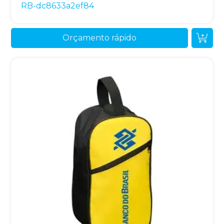
RB-dc8633a2ef84
Orçamento rápido