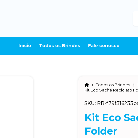
B
Início
Todos os Brindes
Fale conosco
Home
Todos os Brindes
Kit Eco Sache Reciclato F
SKU: RB-f79f316233b
Kit Eco Sa
Folder