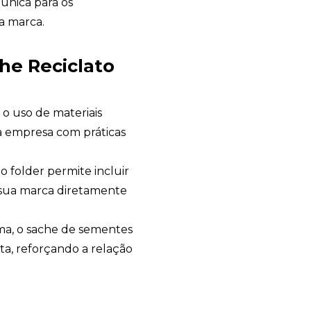
única para os
a marca.
he Reciclato
 o uso de materiais
a empresa com práticas
, o folder permite incluir
sua marca diretamente
rma, o sache de sementes
nta, reforçando a relação