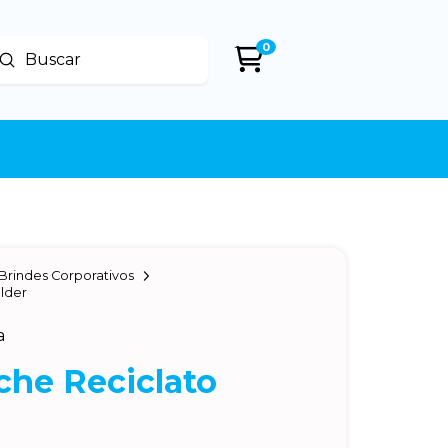
0
Enviar
uscar
Brindes Corporativos
older
a
che Reciclato