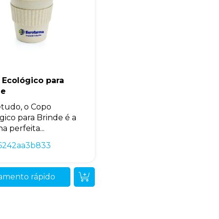
 Ecológico para
de
tudo, o Copo
gico para Brinde é a
a perfeita...
6242aa3b833
amento rápido