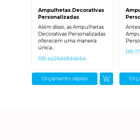
Ampulhetas Decorativas
Ampu
Personalizadas
Pers
Além disso, as Ampulhetas
Antes
Decorativas Personalizadas
Ampu
oferecem uma maneira
Perso
única...
RB-17
RB-ea26d48ddeb4
Orçamento rápido
Orç