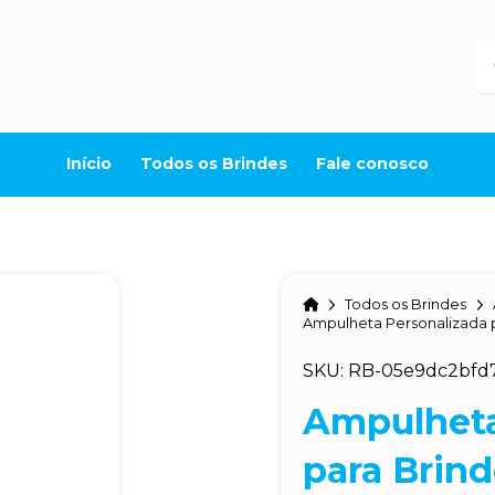
B
Início
Todos os Brindes
Fale conosco
Home
Todos os Brindes
Ampulheta Personalizada 
SKU: RB-05e9dc2bfd
Ampulheta
para Brin