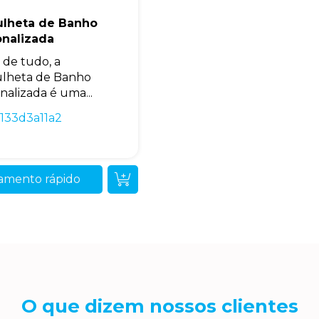
lheta de Banho
onalizada
 de tudo, a
lheta de Banho
nalizada é uma...
133d3a11a2
amento rápido
O que dizem nossos clientes