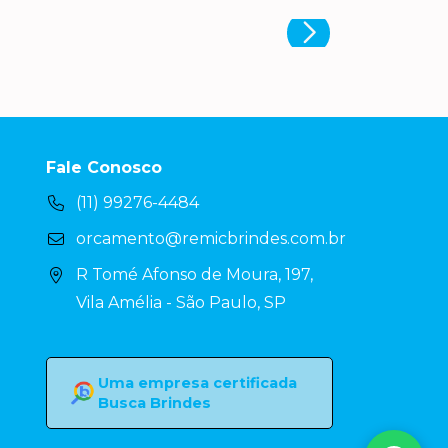
Fale Conosco
(11) 99276-4484
orcamento@remicbrindes.com.br
R Tomé Afonso de Moura, 197,
Vila Amélia - São Paulo, SP
Uma empresa certificada
Busca Brindes