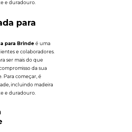
te e duradouro.
ada para
a para Brinde
é uma
lientes e colaboradores.
ara ser mais do que
o compromisso da sua
. Para começar, é
ade, incluindo madeira
te e duradouro.
a
e