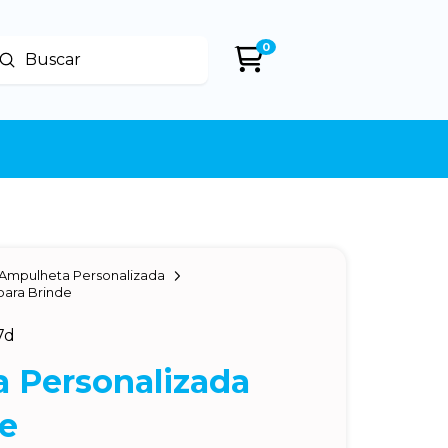
0
Enviar
uscar
Ampulheta Personalizada
para Brinde
7d
 Personalizada
de