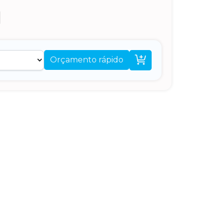

Orçamento rápido