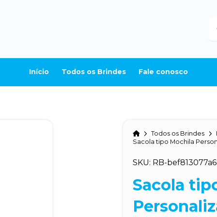
B
Início
Todos os Brindes
Fale conosco
Home
Todos os Brindes
Sacola tipo Mochila Perso
SKU: RB-bef813077a
Sacola tip
Personali