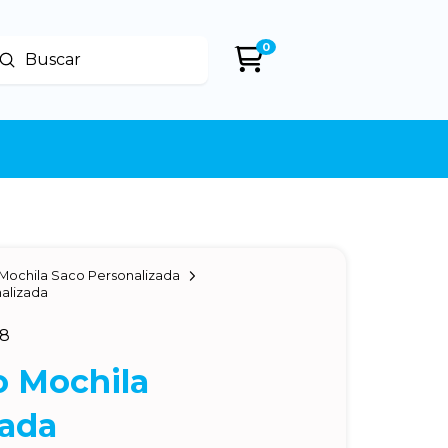
0
Enviar
uscar
Mochila Saco Personalizada
nalizada
68
o Mochila
zada