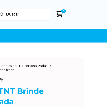
0
Enviar
uscar
Sacolas de TNT Personalizadas
onalizada
fb
 TNT Brinde
zada