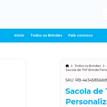
B
Início
Todos os Brindes
Fale conosco
Home
Todos os Brindes
Sacola de TNT Brinde Pers
SKU: RB-4e345856dd
Sacola de
Personali