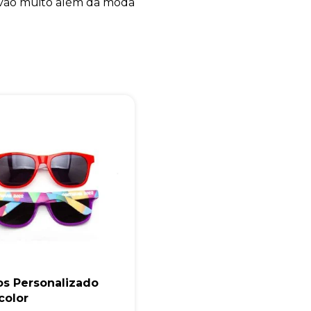
 vão muito além da moda
os Personalizado
color