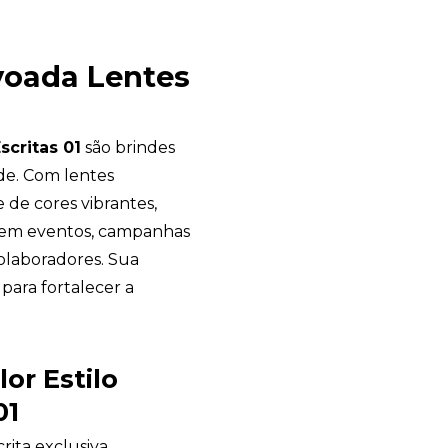
evoada Lentes
scritas 01
são brindes
ade. Com lentes
 de cores vibrantes,
a em eventos, campanhas
olaboradores. Sua
para fortalecer a
or Estilo
01
rita exclusiva,