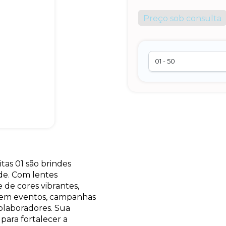
Preço sob consulta
tas 01 são brindes
ade. Com lentes
 de cores vibrantes,
a em eventos, campanhas
olaboradores. Sua
para fortalecer a