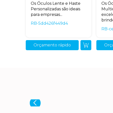
Os Óculos Lente e Haste
Os Óc
Personalizadas são ideais
Multi
para empresas...
excel
brinde
RB-5dd426f449d4
RB-c
Orçamento rápido
Orç