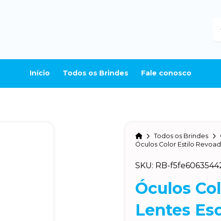
B
Início
Todos os Brindes
Fale conosco
Home
Todos os Brindes
Óculos Color Estilo Revoad
SKU: RB-f5fe6063544
Óculos Col
Lentes Esc