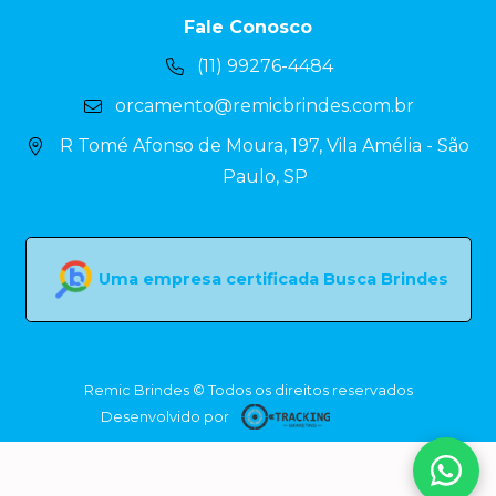
Fale Conosco
(11) 99276-4484
orcamento@remicbrindes.com.br
R Tomé Afonso de Moura, 197, Vila Amélia - São
Paulo, SP
Uma empresa certificada Busca Brindes
Remic Brindes © Todos os direitos reservados
Desenvolvido por