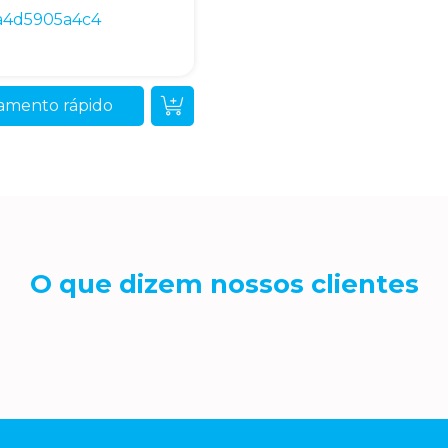
a4d5905a4c4
amento rápido
O que dizem nossos clientes