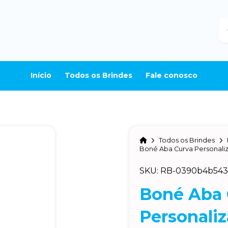
B
Início
Todos os Brindes
Fale conosco
Home
Todos os Brindes
Boné Aba Curva Personali
SKU: RB-0390b4b543
Boné Aba 
Personali