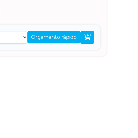

Orçamento rápido