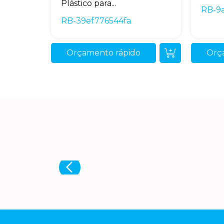
Plástico para...
RB-9
RB-39ef776544fa
Orçamento rápido
Orç