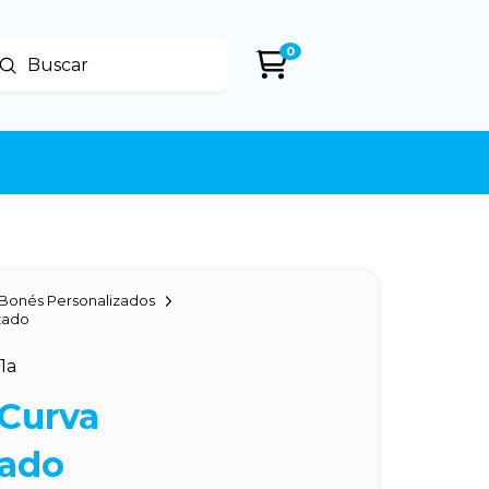
0
Enviar
uscar
Bonés Personalizados
zado
1a
Curva
zado